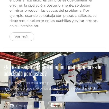
encontrar los factores principales que generan el
error en la operación; posteriormente, se deben
eliminar o reducir las causas del problema. Por
ejemplo, cuando se trabaja con piezas cizalladas, se
debe reducir el error en las cuchillas y evitar errores
en su instalación.
Ver más
¿No está seguro de qué máquina metalúrgica es la
adecuada para usted?
Nuestro equipo está aquí para ayudarle a elegir el equipo
metalúrgico que mejor se adapte a sus necesidades de
producción.
Contacto