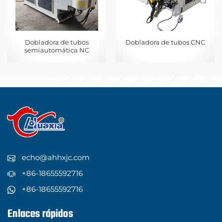
Dobladora de tubos
Dobladora de tubos CNC
semiautomática NC
echo@ahhxjc.com
+86-18655592716
+86-18655592716
Enlaces rápidos