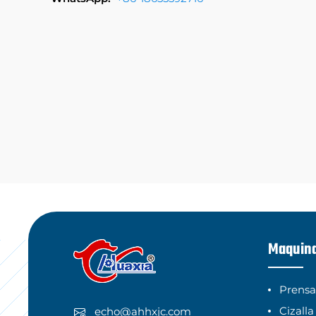
Maquina
Prensa
Cizalla
echo@ahhxjc.com