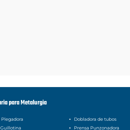
ria para Metalurgia
 Plegadora
Dobladora de tubos
 Guillotina
Prensa Punzonadora