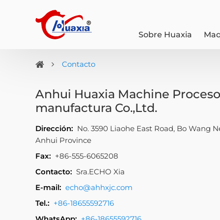
Sobre Huaxia
Maq
Contacto
Anhui Huaxia Machine Proceso
manufactura Co.,Ltd.
Dirección:
No. 3590 Liaohe East Road, Bo Wang Ne
Anhui Province
Fax:
+86-555-6065208
Contacto:
Sra.ECHO Xia
E-mail:
echo@ahhxjc.com
Tel.:
+86-18655592716
WhatsApp:
+86-18655592716