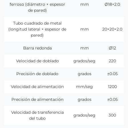
ferroso (diámetro × espesor
mm
Ø18×2.0
de pared)
Tubo cuadrado de metal
(longitud lateral × espesor de
mm
20×20×2.0
pared)
Barra redonda
mm
Ø12
Velocidad de doblado
grados/seg
220
Precisión de doblado
grados
±0.05
Velocidad de alimentación
mm/seg
1200
Precisión de alimentación
grados
±0.05
Velocidad de transferencia
grados/seg
300
del tubo