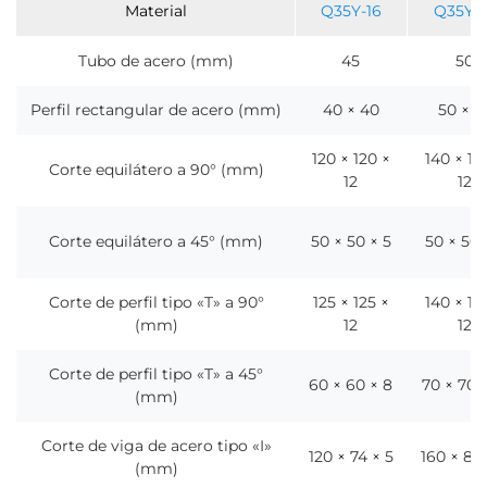
Material
Q35Y-16
Q35Y-
Tubo de acero (mm)
45
50
Perfil rectangular de acero (mm)
40 × 40
50 × 5
120 × 120 ×
140 × 14
Corte equilátero a 90° (mm)
12
12
Corte equilátero a 45° (mm)
50 × 50 × 5
50 × 50 
Corte de perfil tipo «T» a 90°
125 × 125 ×
140 × 14
(mm)
12
12
Corte de perfil tipo «T» a 45°
60 × 60 × 8
70 × 70 ×
(mm)
Corte de viga de acero tipo «I»
120 × 74 × 5
160 × 86 
(mm)