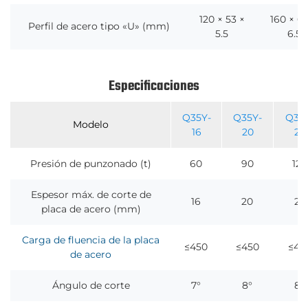
120 × 53 ×
160 × 6
Perfil de acero tipo «U» (mm)
5.5
6.5
Especificaciones
Q35Y-
Q35Y-
Q35
Modelo
16
20
25
Presión de punzonado (t)
60
90
120
Espesor máx. de corte de
16
20
25
placa de acero (mm)
Carga de fluencia de la placa
≤450
≤450
≤45
de acero
Ángulo de corte
7°
8°
8°