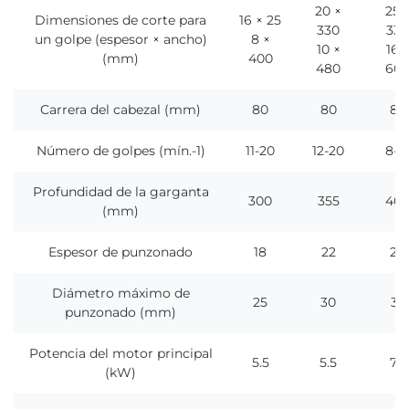
20 ×
25 
Dimensiones de corte para
16 × 25
330
330
un golpe (espesor × ancho)
8 ×
10 ×
16 
(mm)
400
480
60
Carrera del cabezal (mm)
80
80
80
Número de golpes (mín.-1)
11-20
12-20
8-1
Profundidad de la garganta
300
355
40
(mm)
Espesor de punzonado
18
22
28
Diámetro máximo de
25
30
35
punzonado (mm)
Potencia del motor principal
5.5
5.5
7.5
(kW)