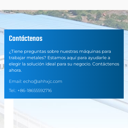
Contáctenos
¿Tiene preguntas sobre nuestras máquinas para
trabajar metales? Estamos aquí para ayudarle a
elegir la solución ideal para su negocio. Contáctenos
ahora.
Email:
echo@ahhxjc.com
Tel.:
+86-18655592716